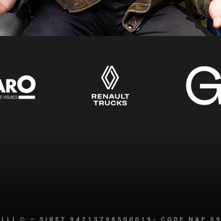
ILLI © – SIRET 94213798500019- CODE NAF 5